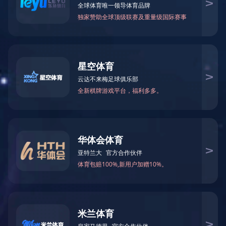
四枪法兰自动焊+码垛一体机
双伺服高速角铁法兰冲孔机
数控圆法兰成型，冲孔，焊接一体机
角码机
不锈钢多功能角钢冲剪机
多功能角钢冲剪机